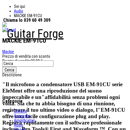
Sei qui:
Audio
MACKIE EM-91CU
Chiama lo 039 60 49 309
MACKIE EM-91CU
Mackie
Prezzo di vendita con sconto
Prezzo di vendita
39,00 €
Sconto
×
Descrizione
"Il microfono a condensatore USB EM-91CU serie
EleMent offre una riproduzione del suono
impeccabile e un"affidabilità senza problemi ogni
Categorie
volta. Sia che tu abbia bisogno di una riunione,
registrare il tuo ultimo video o dialogo, l"EM-91CU
Chitarre
offre una facile configurazione plug and play.
Accessori
Amplificatori
Registra rapidamente con il software professionale
Audio
incluso, Pro Tools® First and Waveform ™. Con un
Ukulele