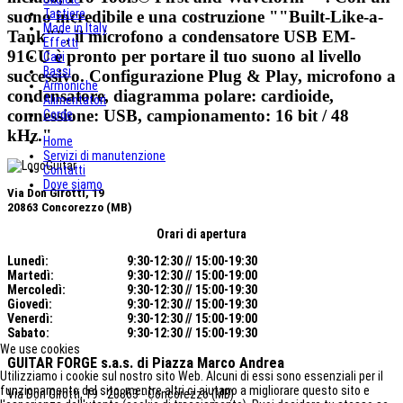
Tastiere
suono incredibile e una costruzione ""Built-Like-a-
Made in Italy
Tank"", il microfono a condensatore USB EM-
Effetti
91CU è pronto per portare il tuo suono al livello
Cavi
Bassi
successivo. Configurazione Plug & Play, microfono a
Armoniche
condensatore, diagramma polare: cardioide,
Alimentatori
connessione: USB, campionamento: 16 bit / 48
Corde
kHz."
Home
Servizi di manutenzione
Contatti
Dove siamo
Via Don Girotti, 19
20863 Concorezzo (MB)
Orari di apertura
Lunedì:
9:30-12:30 // 15:00-19:30
Martedì:
9:30-12:30 // 15:00-19:00
Mercoledì
:
9:30-12:30 // 15:00-19:30
Giovedì:
9:30-12:30 // 15:00-19:30
Venerdì:
9:30-12:30 // 15:00-19:00
Sabato:
9:30-12:30 // 15:00-19:30
We use cookies
GUITAR FORGE s.a.s.
di Piazza Marco Andrea
Utilizziamo i cookie sul nostro sito Web. Alcuni di essi sono essenziali per il
funzionamento del sito, mentre altri ci aiutano a migliorare questo sito e
Via Don Girotti, 19 - 20863 - Concorezzo (MB)