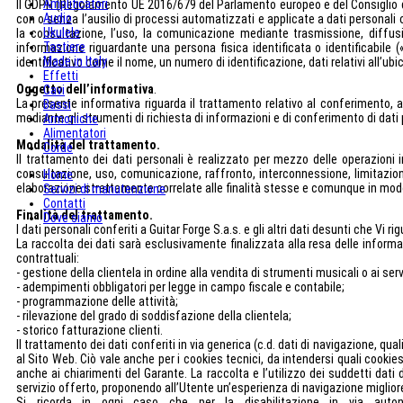
Amplificatori
Il GDPR (Regolamento UE 2016/679 del Parlamento europeo e del Consiglio del
Audio
con o senza l’ausilio di processi automatizzati e applicate a dati personali o
Ukulele
la consultazione, l’uso, la comunicazione mediante trasmissione, diffusi
Tastiere
informazione riguardante una persona fisica identificata o identificabile (
Made in Italy
identificativo come il nome, un numero di identificazione, dati relativi all’ubi
Effetti
Oggetto dell’informativa
.
Cavi
La presente informativa riguarda il trattamento relativo al conferimento, a
Bassi
mediante gli strumenti di richiesta di informazioni e di conferimento di dati
Armoniche
Alimentatori
Modalità del trattamento.
Corde
Il trattamento dei dati personali è realizzato per mezzo delle operazioni 
consultazione, uso, comunicazione, raffronto, interconnessione, limitazion
Home
elaborazione strettamente correlate alle finalità stesse e comunque in modo d
Servizi di manutenzione
Contatti
Finalità del trattamento.
Dove siamo
I dati personali conferiti a Guitar Forge S.a.s. e gli altri dati desunti che 
La raccolta dei dati sarà esclusivamente finalizzata alla resa delle informaz
contrattuali:
- gestione della clientela in ordine alla vendita di strumenti musicali o ai ser
- adempimenti obbligatori per legge in campo fiscale e contabile;
- programmazione delle attività;
- rilevazione del grado di soddisfazione della clientela;
- storico fatturazione clienti.
Il trattamento dei dati conferiti in via generica (c.d. dati di navigazione, qua
al Sito Web. Ciò vale anche per i cookies tecnici, da intendersi quali cookies 
anche ai chiarimenti del Garante. La raccolta e l’utilizzo dei suddetti dat
servizio offerto, proponendo all’Utente un’esperienza di navigazione miglior
Si ricorda in ogni caso che per la disabilitazione in via autono