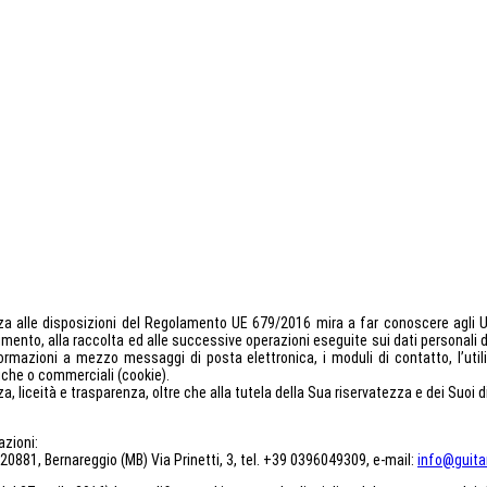
za alle disposizioni del Regolamento UE 679/2016 mira a far conoscere agli Ut
erimento, alla raccolta ed alle successive operazioni eseguite sui dati personali
formazioni a mezzo messaggi di posta elettronica, i moduli di contatto, l’utiliz
niche o commerciali (cookie).
a, liceità e trasparenza, oltre che alla tutela della Sua riservatezza e dei Suoi d
azioni:
in 20881, Bernareggio (MB) Via Prinetti, 3, tel. +39 0396049309, e-mail:
info@guitar