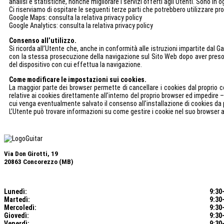
analisi e statistiche, nonché migliorare i servizi offerti agli Utenti. Sono in o
Ci riserviamo di ospitare le seguenti terze parti che potrebbero utilizzare pro
Google Maps: consulta la relativa privacy policy
Google Analytics: consulta la relativa privacy policy
Consenso all’utilizzo.
Si ricorda all’Utente che, anche in conformità alle istruzioni impartite dal 
con la stessa prosecuzione della navigazione sul Sito Web dopo aver preso v
del dispositivo con cui effettua la navigazione.
Come modificare le impostazioni sui cookies.
La maggior parte dei browser permette di cancellare i cookies dal proprio 
relative ai cookies direttamente all’interno del proprio browser ed impedire –
cui venga eventualmente salvato il consenso all’installazione di cookies da
L’Utente può trovare informazioni su come gestire i cookie nel suo browser a
Via Don Girotti, 19
20863 Concorezzo (MB)
Lunedì:
9:30-
Martedì:
9:30-
Mercoledì
:
9:30-
Giovedì:
9:30-
Venerdì:
9:30-