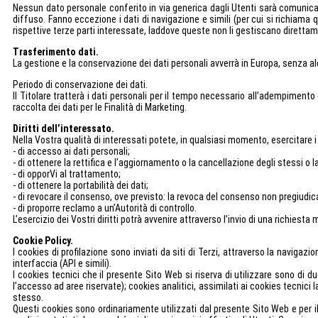
Nessun dato personale conferito in via generica dagli Utenti sarà comunicat
diffuso. Fanno eccezione i dati di navigazione e simili (per cui si richiama q
rispettive terze parti interessate, laddove queste non li gestiscano direttame
Trasferimento dati.
La gestione e la conservazione dei dati personali avverrà in Europa, senza al
Periodo di conservazione dei dati.
Il Titolare tratterà i dati personali per il tempo necessario all’adempimento 
raccolta dei dati per le Finalità di Marketing.
Diritti dell’interessato.
Nella Vostra qualità di interessati potete, in qualsiasi momento, esercitare i 
- di accesso ai dati personali;
- di ottenere la rettifica e l’aggiornamento o la cancellazione degli stessi o 
- di opporVi al trattamento;
- di ottenere la portabilità dei dati;
- di revocare il consenso, ove previsto: la revoca del consenso non pregiudic
- di proporre reclamo a un’Autorità di controllo.
L’esercizio dei Vostri diritti potrà avvenire attraverso l’invio di una richiesta
Cookie Policy.
I cookies di profilazione sono inviati da siti di Terzi, attraverso la navigaz
interfaccia (API e simili).
I cookies tecnici che il presente Sito Web si riserva di utilizzare sono di
l’accesso ad aree riservate); cookies analitici, assimilati ai cookies tecnici
stesso.
Questi cookies sono ordinariamente utilizzati dal presente Sito Web e per il 