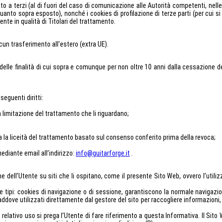
o a terzi (al di fuori del caso di comunicazione alle Autorità competenti, nelle
uanto sopra esposto), nonché i cookies di profilazione di terze parti (per cui si
nte in qualità di Titolari del trattamento.
cun trasferimento all’estero (extra UE).
delle finalità di cui sopra e comunque per non oltre 10 anni dalla cessazione del
seguenti diritti:
la limitazione del trattamento che li riguardano;
a la liceità del trattamento basato sul consenso conferito prima della revoca;
 mediante email all’indirizzo:
info@guitarforge.it
.
ione dell’Utente su siti che li ospitano, come il presente Sito Web, ovvero l’util
 due tipi: cookies di navigazione o di sessione, garantiscono la normale navigaz
 laddove utilizzati direttamente dal gestore del sito per raccogliere informazioni
relativo uso si prega l’Utente di fare riferimento a questa Informativa. Il Sito 