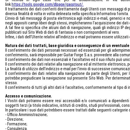
link
https://tools.google.com/dlpage/gaoptout/.
Il trattamento dei dati conferiti direttamente dagli Utenti con messaggi di p
diversa finalità di volta in volta delineata nella specifica Informativa fornita.
L’invio di tali messaggi di posta elettronica agli indirizzi e-mail, generici 
negli appositi campi liberi degli stessi, implicheranno l’acquisizione dei dati
A tal fine si specifica che alcuni dati di navigazione, quali gli indirizzi IP
pubblicati sul Sito Web di dati di fantasia o non corrispondenti al vero.
Infine, i dati dell’Utente relativi all’indirizzo e-mail potranno essere utilizza
Natura dei dati trattati, base giuridica e conseguenze di un eventuale 
Il conferimento dei dati personali necessari ed essenziali per gli adempimenti 
conferimento, sarà impossibile per Guitar Forge S.a.s. provvedere alla comun
Il conferimento dei dati non essenziali è facoltativo ed il suo rifiuto può uni
Il conferimento dei dati relativi alla navigazione ed al mittente elettronico, per
La finalità di utilizzo dell’indirizzo e-mail per l’invio di successive comuni
Il conferimento dei dati relativi alla navigazione da parte degli Utenti, per l
potrebbe pregiudicare la navigazione sul presente Sito Web. Per determinati 
stesso.
Il conferimento di tutti gli altri dati è facoltativo, conformemente al tipo di
Accesso e comunicazione.
I Vostri dati potranno essere resi accessibili e/o comunicati a dipendenti 
soggetti terzi (a titolo indicativo, istituti di credito, studi professionali, co
In particolare i suoi dati potrebbero essere trattati dalle seguenti categorie d
- Ufficio Amministrazione;
- Direzione;
- Formazione;
- Consulenza.