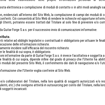
osta elettronica o compilazione di moduli di contatto o in altri modi analoghi sa
e non, evidenziati all’interno del Sito Web, la compilazione di campi dei moduli 
 conferiti. Ciò consentirà al Sito Web di rendere le richieste ed opportune inform
 degli Utenti, potranno essere trattati dal Titolare al solo fine di prevenire e/
ti da Guitar Forge S.a.s. per il successivo invio di comunicazioni informative.
rifiuto.
relativi ad obblighi legislativi o contrattuali è obbligatorio per attuare le final
icazione delle informazioni richieste.
camente incidere sull’efficacia del riscontro richiesto.
 le finalità di cui sopra, è obbligatorio.
cazioni informative da parte di Guitar Forge S.a.s. è invece facoltativa e soggett
e finalità di cui sopra, dipende infine dal grado di privacy che l’Utente ha abilit
moduli del presente Sito Web, il conferimento dei dati di navigazione e/o l’util
 informazione che l’Utente voglia conferire al Sito Web.
e/o collaboratori del Titolare, nella loro qualità di soggetti autorizzati e/o 
nsulenti, etc.) che svolgono attività in outsourcing per conto del Titolare, nella lo
i soggetti incaricati: