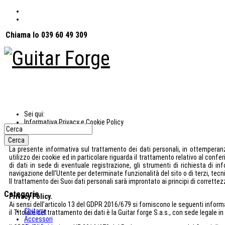
Chiama lo 039 60 49 309
Sei qui:
Informativa Privacy e Cookie Policy
La presente informativa sul trattamento dei dati personali, in ottemperan
utilizzo dei cookie ed in particolare riguarda il trattamento relativo al conf
di dati in sede di eventuale registrazione, gli strumenti di richiesta di in
navigazione dell’Utente per determinate funzionalità del sito o di terzi, tec
Il trattamento dei Suoi dati personali sarà improntato ai principi di correttezz
Categorie
Privacy Policy.
Ai sensi dell’articolo 13 del GDPR 2016/679 si forniscono le seguenti inform
Chitarre
il Titolare del trattamento dei dati è la Guitar forge S.a.s., con sede legale 
Accessori