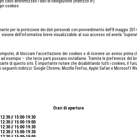
gni caso anonimizzati i dati di navigazione (indirizzo IP).
pri cookies:
Garante per la protezione dei dati personali con provvedimento dell’8 maggio 2014 
isione dell’informativa breve visualizzabile al suo accesso ed averla “superata
computer, di bloccare l’accettazione dei cookies o di ricevere un avviso prima 
 ad esempio – che terze parti possano installarne. Tramite le preferenze del brow
 parte di questo sito. È importante notare che disabilitando tutti i cookies, i
i seguenti indirizzi: Google Chrome, Mozilla Firefox, Apple Safari e Microsoft W
Orari di apertura
12:30 // 15:00-19:30
12:30 // 15:00-19:00
12:30 // 15:00-19:30
12:30 // 15:00-19:30
12:30 // 15:00-19:00