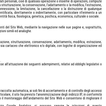
ti personali, cioè di qualsiasi operazione o insieme di operazioni, compiute
la strutturazione, la conservazione, l’adattamento o la modifica, l’estrazione,
nnessione, la limitazione, la cancellazione o la distruzione di qualunque
dentificata, direttamente o indirettamente, con particolare riferimento a un
entità fisica, fisiologica, genetica, psichica, economica, culturale o sociale.
tenti del Sito Web, mediante la navigazione nelle sue pagine e, soprattutto,
zioni simili ed analoghe.
zzazione, strutturazione, conservazione, adattamento, modifica, estrazione,
sia cartaceo che elettronico e/o digitale, con logiche di organizzazione ed
.
se all’attuazione dei seguenti adempimenti, relativi ad obblighi legislativi o
di raccolta automatica, ai soli fini di accertamento e di controllo degli accessi
icolare, il sito ha previsto l’anonimizzazione degli indirizzi IP, in conformità
no il monitoraggio dell’andamento del Sito Web e consentono di migliorare il
izio Google Analytics, si possono seguire le istruzioni di questo