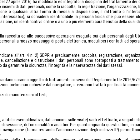
 27 aprile 2016) ha modificato ed integrato la disciplina del trattamento dei da
 insiemi di dati personali, come la raccolta, la registrazione, l’organizzazione, 
one o qualsiasi altra forma di messa a disposizione, il raffronto o l’interco
«interessato»); si considera identificabile la persona fisica che può essere i
cazione, un identificativo online o a uno o più elementi caratteristici della sua id
lla raccolta ed alle successive operazioni eseguite sui dati personali degli U
 personali a mezzo messaggi di posta elettronica, moduli per i contatti ed opera
indicate all’art. 4 n. 2) GDPR e precisamente: raccolta, registrazione, organi
e, cancellazione e distruzione. I dati personali sono sottoposti a trattamento 
a garantire la sicurezza, l’integrità e la riservatezza dei dati stessi.
Vi riguardano saranno oggetto di trattamento ai sensi del Regolamento Ue 2016/679
ioni preliminari richieste dal navigatore, e verranno trattati per finalità connes
vizi di manutenzioni offerti;
li, a titolo esemplificativo, dati anonimi sulle visite) sarà effettuato, a seguito 
di sessione, di funzionalità o analitici. Per quanto riguarda questi ultimi, in part
i di navigazione (ferma restando l’anonimizzazione degli indirizzi IP) permetto
e.
ma della trasmissione delle proprie informazioni personali al serv