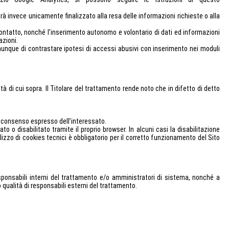
rà invece unicamente finalizzato alla resa delle informazioni richieste o alla
di contatto, nonché l’inserimento autonomo e volontario di dati ed informazioni
azioni.
o comunque di contrastare ipotesi di accessi abusivi con inserimento nei moduli
ità di cui sopra. Il Titolare del trattamento rende noto che in difetto di detto
a a consenso espresso dell’interessato.
ato o disabilitato tramite il proprio browser. In alcuni casi la disabilitazione
izzo di cookies tecnici è obbligatorio per il corretto funzionamento del Sito
responsabili interni del trattamento e/o amministratori di sistema, nonché a
ro qualità di responsabili esterni del trattamento.