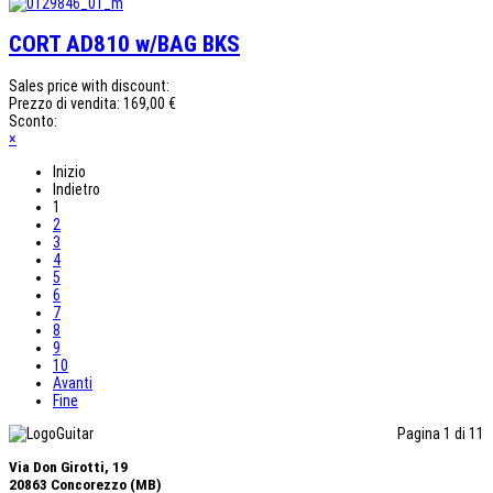
CORT AD810 w/BAG BKS
Sales price with discount:
Prezzo di vendita:
169,00 €
Sconto:
×
Inizio
Indietro
1
2
3
4
5
6
7
8
9
10
Avanti
Fine
Pagina 1 di 11
Via Don Girotti, 19
20863 Concorezzo (MB)