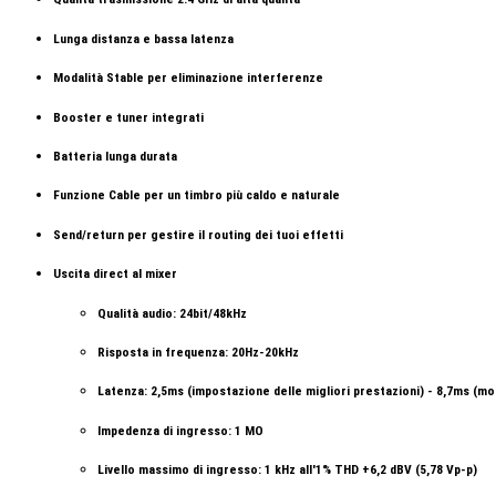
Lunga distanza e bassa latenza
Modalità Stable per eliminazione interferenze
Booster e tuner integrati
Batteria lunga durata
Funzione Cable per un timbro più caldo e naturale
Send/return per gestire il routing dei tuoi effetti
Uscita direct al mixer
Qualità audio: 24bit/48kHz
Risposta in frequenza: 20Hz-20kHz
Latenza: 2,5ms (impostazione delle migliori prestazioni) - 8,7ms (mod
Impedenza di ingresso: 1 MO
Livello massimo di ingresso: 1 kHz all'1% THD +6,2 dBV (5,78 Vp-p)