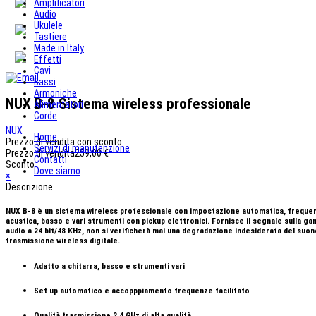
Amplificatori
Audio
Ukulele
Tastiere
Made in Italy
Effetti
Cavi
Bassi
Armoniche
NUX B-8 Sistema wireless professionale
Alimentatori
Corde
NUX
Home
Prezzo di vendita con sconto
Servizi di manutenzione
Prezzo di vendita
259,00 €
Contatti
Sconto
Dove siamo
×
Descrizione
NUX B-8 è un sistema wireless professionale con impostazione automatica, frequenza di
acustica, basso e vari strumenti con pickup elettronici. Fornisce il segnale sulla g
audio a 24 bit/48 KHz, non si verificherà mai una degradazione indesiderata del suon
trasmissione wireless digitale.
Adatto a chitarra, basso e strumenti vari
Set up automatico e accopppiamento frequenze facilitato
Qualità trasmissione 2.4 GHz di alta qualità