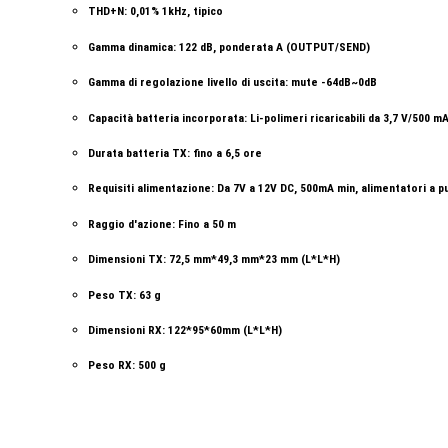
THD+N: 0,01% 1kHz, tipico
Gamma dinamica: 122 dB, ponderata A (OUTPUT/SEND)
Gamma di regolazione livello di uscita: mute -64dB~0dB
Capacità batteria incorporata: Li-polimeri ricaricabili da 3,7 V/500 
Durata batteria TX: fino a 6,5 ore
Requisiti alimentazione: Da 7V a 12V DC, 500mA min, alimentatori a p
Raggio d'azione: Fino a 50 m
Dimensioni TX: 72,5 mm*49,3 mm*23 mm (L*L*H)
Peso TX: 63 g
Dimensioni RX: 122*95*60mm (L*L*H)
Peso RX: 500 g