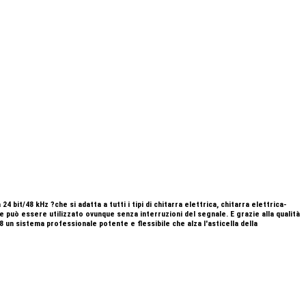
it/48 kHz ?che si adatta a tutti i tipi di chitarra elettrica, chitarra elettrica-
e può essere utilizzato ovunque senza interruzioni del segnale. E grazie alla qualità
 un sistema professionale potente e flessibile che alza l'asticella della