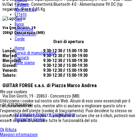
In/Out + Power - Connettività Bluetooth 4.0 - Alimentazione 9V DC (tip
Tastiere
negative) - Peso: 0,85 Kg.
Made in Italy
Effetti
Cavi
Bassi
Via Don Girotti, 19
Armoniche
20863 Concorezzo (MB)
Alimentatori
Corde
Orari di apertura
Home
Lunedì:
9:30-12:30 // 15:00-19:30
Servizi di manutenzione
Martedì:
9:30-12:30 // 15:00-19:00
Contatti
Mercoledì
:
9:30-12:30 // 15:00-19:30
Dove siamo
Giovedì:
9:30-12:30 // 15:00-19:30
Venerdì:
9:30-12:30 // 15:00-19:00
Sabato:
9:30-12:30 // 15:00-19:30
GUITAR FORGE s.a.s.
di Piazza Marco Andrea
We use cookies
Via Don Girotti, 19 - 20863 - Concorezzo (MB)
Utilizziamo i cookie sul nostro sito Web. Alcuni di essi sono essenziali per il
P.I. 07375060964
funzionamento del sito, mentre altri ci aiutano a migliorare questo sito e
l'esperienza dell'utente (cookie di tracciamento). Puoi decidere tu stesso se
Informativa Privacy e Cookie Policy
consentire o meno i cookie. Ti preghiamo di notare che se li rifiuti, potresti non
Normativa Cookie
essere in grado di utilizzare tutte le funzionalità del sito.
Ok
Rifiuta
Maggiori informazioni