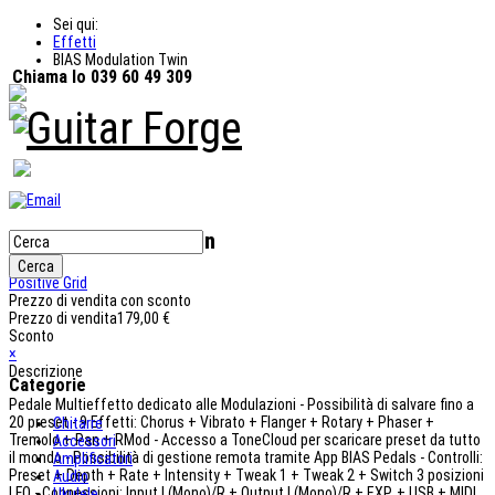
Sei qui:
Effetti
BIAS Modulation Twin
Chiama lo 039 60 49 309
BIAS Modulation Twin
Positive Grid
Prezzo di vendita con sconto
Prezzo di vendita
179,00 €
Sconto
×
Descrizione
Categorie
Pedale Multieffetto dedicato alle Modulazioni - Possibilità di salvare fino a
20 preset - 9 Effetti: Chorus + Vibrato + Flanger + Rotary + Phaser +
Chitarre
Tremolo + Pan + RMod - Accesso a ToneCloud per scaricare preset da tutto
Accessori
il mondo - Possibilità di gestione remota tramite App BIAS Pedals - Controlli:
Amplificatori
Preset + Depth + Rate + Intensity + Tweak 1 + Tweak 2 + Switch 3 posizioni
Audio
LFO - Connessioni: Input L(Mono)/R + Output L(Mono)/R + EXP. + USB + MIDI
Ukulele