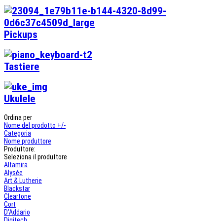
Pickups
Tastiere
Ukulele
Ordina per
Nome del prodotto +/-
Categoria
Nome produttore
Produttore:
Seleziona il produttore
Altamira
Alysée
Art & Lutherie
Blackstar
Cleartone
Cort
D'Addario
Digitech