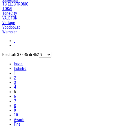
TC ELECTRONIC
TOKAI
ToneCity
VALETON
Vintage
VoodooLab
Wampler
Risultati 37 - 45 di 462
Inizio
Indietro
1
2
3
4
5
6
7
8
9
10
Avanti
Fine