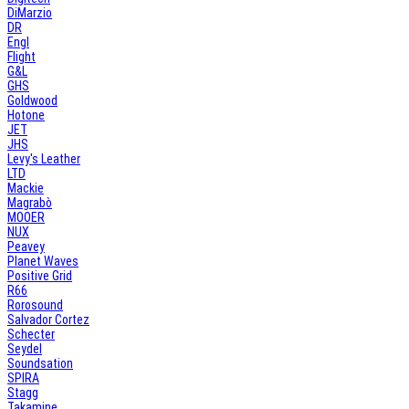
DiMarzio
DR
Engl
Flight
G&L
GHS
Goldwood
Hotone
JET
JHS
Levy's Leather
LTD
Mackie
Magrabò
MOOER
NUX
Peavey
Planet Waves
Positive Grid
R66
Rorosound
Salvador Cortez
Schecter
Seydel
Soundsation
SPIRA
Stagg
Takamine