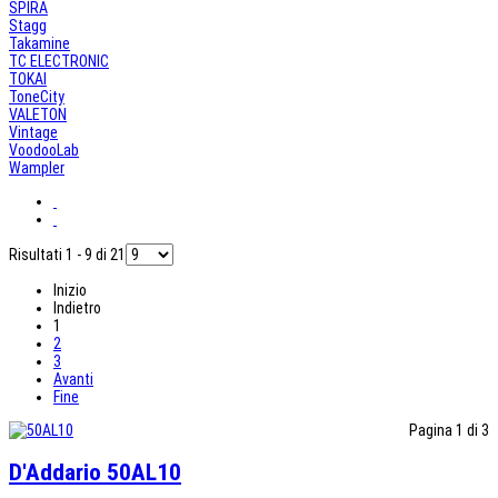
SPIRA
Stagg
Takamine
TC ELECTRONIC
TOKAI
ToneCity
VALETON
Vintage
VoodooLab
Wampler
Risultati 1 - 9 di 21
Inizio
Indietro
1
2
3
Avanti
Fine
Pagina 1 di 3
D'Addario 50AL10