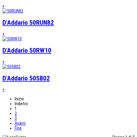
×
D'Addario 50RUN82
×
D'Addario 50RW10
×
D'Addario 50SB02
×
Inizio
Indietro
1
2
3
Avanti
Fine