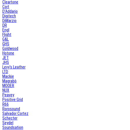
Cleartone
Cort
D'Addario
Digitech
DiMarzio
DR
Engl
Flight
G&L
GHS
Goldwood
Hotone
JET
JHS
Levy's Leather
LTD
Mackie
Magrabò
MOOER
NUX
Peavey
Positive Grid
R66
Rorosound
Salvador Cortez
Schecter
Seydel
Soundsation