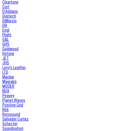
Cleartone
Cort
D'Addario
Digitech
DiMarzio
DR
Engl
Flight
G&L
GHS
Goldwood
Hotone
JET
JHS
Levy's Leather
LTD
Mackie
Magrabò
MOOER
NUX
Peavey
Planet Waves
Positive Grid
R66
Rorosound
Salvador Cortez
Schecter
Soundsation